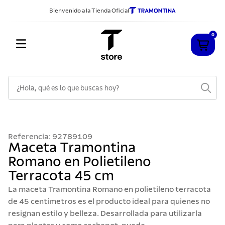
Bienvenido a la Tienda Oficial
0
¿Hola, qué es lo que buscas hoy?
TÉRMINOS MÁS BUSCADOS
1
.
cuchillos
Referencia
:
92789109
2
.
sarten
Maceta Tramontina
Romano en Polietileno
3
.
cubiertos
Terracota 45 cm
4
.
ollas
La maceta Tramontina Romano en polietileno terracota
5
.
acero inoxidable
de 45 centímetros es el producto ideal para quienes no
resignan estilo y belleza. Desarrollada para utilizarla
6
.
grano