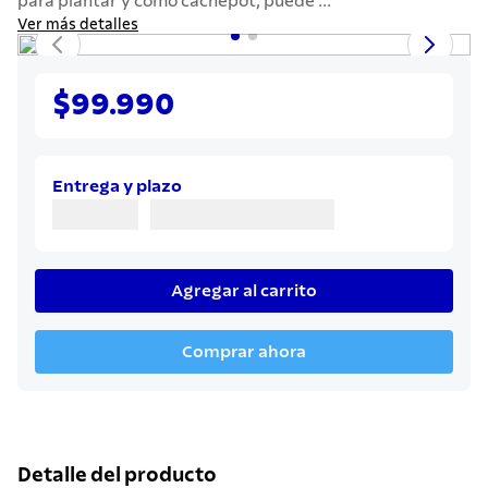
para plantar y como cachepot, puede ...
7
.
442
Ver más detalles
8
.
solar
9
.
cuchillo
$99.990
10
.
allegra
Entrega y plazo
Agregar al carrito
Comprar ahora
Detalle del producto