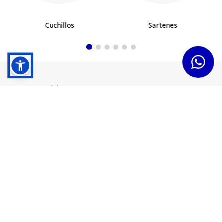
Cuchillos
Sartenes
Dudas y Servicios
Términos y Condiciones
Institucional
Acerca de Tramontina
Responsabilidad Ambiental
Consejos Tramontina
Canal de Denuncias
Conozca Tramontina
Nuestra Historia
Sustentabilidad
Certificados y Apoyadores
Nuestras Fábricas
Tiendas Oficiales
Presencia Global