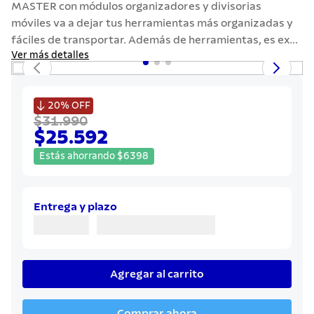
MASTER con módulos organizadores y divisorias
7
.
442
móviles va a dejar tus herramientas más organizadas y
8
.
solar
fáciles de transportar. Además de herramientas, es ex...
Ver más detalles
9
.
cuchillo
10
.
termo

20%
OFF
$31.990
$25.592
Estás ahorrando
$
6398
Entrega y plazo
Agregar al carrito
Comprar ahora