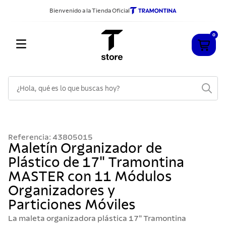
Bienvenido a la Tienda Oficial
0
¿Hola, qué es lo que buscas hoy?
TÉRMINOS MÁS BUSCADOS
1
.
cuchillos
Referencia
:
43805015
2
.
sarten
Maletín Organizador de
Plástico de 17" Tramontina
3
.
cubiertos
MASTER con 11 Módulos
4
.
ollas
Organizadores y
5
.
acero inoxidable
Particiones Móviles
6
.
grano
La maleta organizadora plástica 17" Tramontina