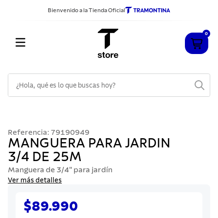
Bienvenido a la Tienda Oficial
0
¿Hola, qué es lo que buscas hoy?
TÉRMINOS MÁS BUSCADOS
1
.
cuchillos
Referencia
:
79190949
2
.
sarten
MANGUERA PARA JARDIN
3/4 DE 25M
3
.
cubiertos
Manguera de 3/4" para jardín
4
.
acero inoxidable
Ver más detalles
5
.
ollas
$89.990
6
.
grano