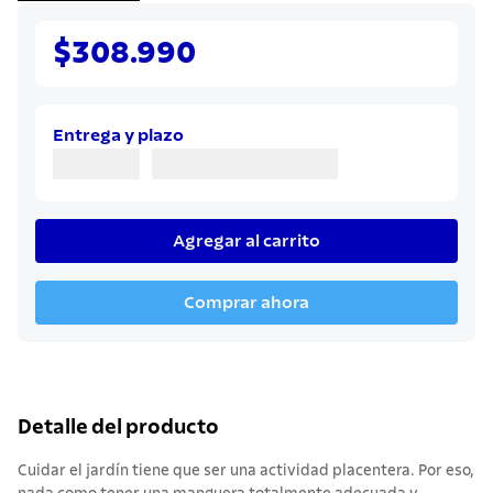
7
.
cuchillo
$308.990
8
.
solar
9
.
termo
10
.
allegra
Entrega y plazo
Agregar al carrito
Comprar ahora
Detalle del producto
Cuidar el jardín tiene que ser una actividad placentera. Por eso,