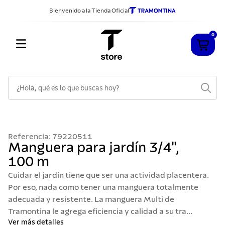
Bienvenido a la Tienda Oficial
0
¿Hola, qué es lo que buscas hoy?
TÉRMINOS MÁS BUSCADOS
1
.
cuchillos
Referencia
:
79220511
2
.
sarten
Manguera para jardín 3/4",
100 m
3
.
cubiertos
Cuidar el jardín tiene que ser una actividad placentera.
4
.
acero inoxidable
Por eso, nada como tener una manguera totalmente
5
.
ollas
adecuada y resistente. La manguera Multi de
Tramontina le agrega eficiencia y calidad a su tra...
6
.
grano
Ver más detalles