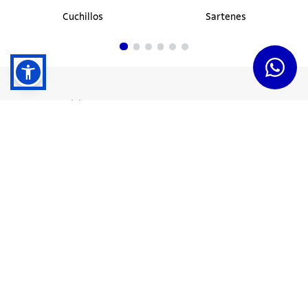
Cuchillos
Sartenes
Dudas y Servicios
Términos y Condiciones
Institucional
Acerca de Tramontina
Responsabilidad Ambiental
Consejos Tramontina
Canal de Denuncias
Conozca Tramontina
Nuestra Historia
Sustentabilidad
Certificados y Apoyadores
Nuestras Fábricas
Tiendas Oficiales
Presencia Global
Trabaje en Tramontina
Sala de Prensa