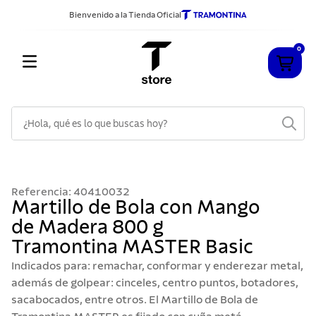
Bienvenido a la Tienda Oficial
0
¿Hola, qué es lo que buscas hoy?
TÉRMINOS MÁS BUSCADOS
1
.
cuchillos
Referencia
:
40410032
2
.
sarten
Martillo de Bola con Mango
de Madera 800 g
3
.
cubiertos
Tramontina MASTER Basic
4
.
ollas
Indicados para: remachar, conformar y enderezar metal,
5
.
acero inoxidable
además de golpear: cinceles, centro puntos, botadores,
sacabocados, entre otros. El Martillo de Bola de
6
.
grano