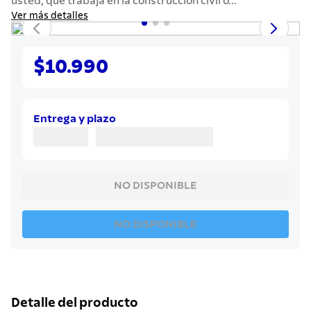
usted, que trabaja en la construcción civil o...
7
.
solar
Ver más detalles
8
.
cuchillo
9
.
442
$10.990
10
.
termo
Entrega y plazo
NO DISPONIBLE
NO DISPONIBLE
Detalle del producto