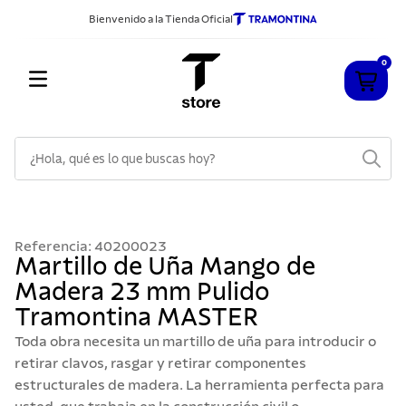
Bienvenido a la Tienda Oficial
0
¿Hola, qué es lo que buscas hoy?
TÉRMINOS MÁS BUSCADOS
1
.
cuchillos
Referencia
:
40200023
2
.
sarten
Martillo de Uña Mango de
Madera 23 mm Pulido
3
.
cubiertos
Tramontina MASTER
4
.
ollas
Toda obra necesita un martillo de uña para introducir o
5
.
acero inoxidable
retirar clavos, rasgar y retirar componentes
estructurales de madera. La herramienta perfecta para
6
.
grano