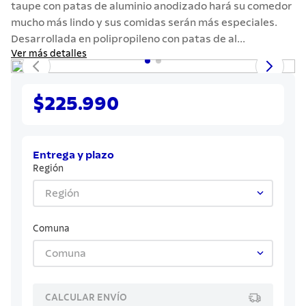
taupe con patas de aluminio anodizado hará su comedor
7
.
442
mucho más lindo y sus comidas serán más especiales.
8
.
solar
Desarrollada en polipropileno con patas de al...
Ver más detalles
9
.
cuchillo
10
.
termo
$225.990
Entrega y plazo
Región
Región
Comuna
Comuna
CALCULAR ENVÍO