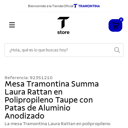
Bienvenido a la Tienda Oficial
0
¿Hola, qué es lo que buscas hoy?
TÉRMINOS MÁS BUSCADOS
1
.
cuchillos
Referencia
:
92351210
2
.
sarten
Mesa Tramontina Summa
Laura Rattan en
3
.
cubiertos
Polipropileno Taupe con
4
.
ollas
Patas de Aluminio
5
.
acero inoxidable
Anodizado
6
.
grano
La mesa Tramontina Laura Rattan en polipropileno