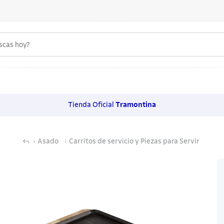
uscas hoy?
 MÁS BUSCADOS
s
Tienda Oficial
Tramontina
os
Asado
Carritos de servicio y Piezas para Servir
noxidable