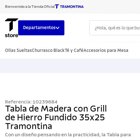
Bienvenido a la Tienda Oficial
¿Hola, qué es lo que b
Departamentos
TÉRMINOS
Ollas Sueltas
Churrasco Black
Té y Café
Accesorios para Mesa
1
.
cuchillo
2
.
sarten
3
.
cubiert
4
.
ollas
5
.
acero i
Referencia
:
10239684
6
.
grano
Tabla de Madera con Grill
de Hierro Fundido 35x25
7
.
solar
Tramontina
8
.
cuchillo
Con un diseño pensando en la practicidad, la Tabla para
9
.
442