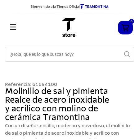
Bienvenido a la Tienda Oficial
0
¿Hola, qué es lo que buscas hoy?
TÉRMINOS MÁS BUSCADOS
1
.
cuchillos
Referencia
:
61654100
2
.
sarten
Molinillo de sal y pimienta
Realce de acero inoxidable
3
.
cubiertos
y acrílico con molino de
4
.
ollas
cerámica Tramontina
5
.
acero inoxidable
Con un diseño sencillo, moderno y novedoso, el molinillo
6
.
grano
de sal o pimienta de acero inoxidable y acrílico con