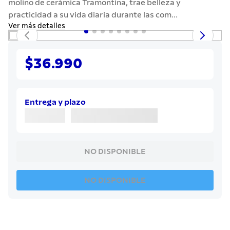
molino de cerámica Tramontina, trae belleza y
7
.
442
practicidad a su vida diaria durante las com...
8
.
solar
Ver más detalles
9
.
cuchillo
10
.
allegra
$36.990
Entrega y plazo
NO DISPONIBLE
NO DISPONIBLE