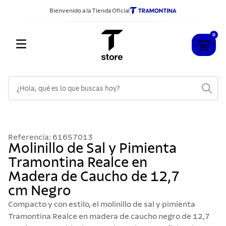
Bienvenido a la Tienda Oficial
0
¿Hola, qué es lo que buscas hoy?
TÉRMINOS MÁS BUSCADOS
1
.
cuchillos
Referencia
:
61657013
2
.
sarten
Molinillo de Sal y Pimienta
Tramontina Realce en
3
.
cubiertos
Madera de Caucho de 12,7
4
.
ollas
cm Negro
5
.
acero inoxidable
Compacto y con estilo, el molinillo de sal y pimienta
6
.
grano
Tramontina Realce en madera de caucho negro de 12,7