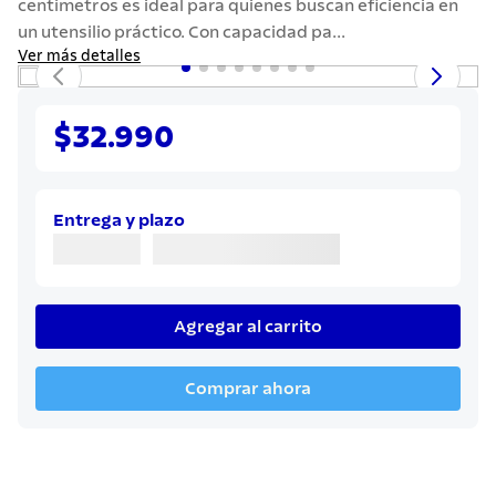
centímetros es ideal para quienes buscan eficiencia en
7
.
442
un utensilio práctico. Con capacidad pa...
8
.
solar
Ver más detalles
9
.
cuchillo
10
.
termo
$32.990
Entrega y plazo
Agregar al carrito
Comprar ahora