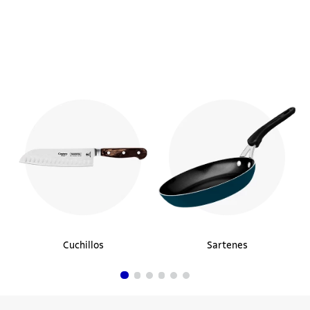
¡Descubre los
productos similares!
Juego de Lápices para Carpintero 6 piezas
$3990
Comprar ahora