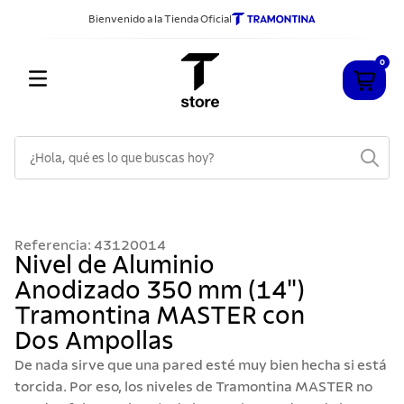
Bienvenido a la Tienda Oficial
0
¿Hola, qué es lo que buscas hoy?
TÉRMINOS MÁS BUSCADOS
1
.
cuchillos
Referencia
:
43120014
2
.
sarten
Nivel de Aluminio
Anodizado 350 mm (14")
3
.
cubiertos
Tramontina MASTER con
4
.
acero inoxidable
Dos Ampollas
5
.
ollas
De nada sirve que una pared esté muy bien hecha si está
6
.
grano
torcida. Por eso, los niveles de Tramontina MASTER no