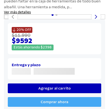
pueden faltar en la caja de herramientas de todo buen
7
.
cuchillo
albañil. Una herramienta a medida, p...
8
.
solar
Ver más detalles
9
.
termo
10
.
allegra

20%
OFF
$11.990
$9592
Estás ahorrando
$
2398
Entrega y plazo
Agregar al carrito
Comprar ahora