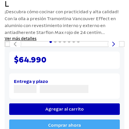
L
7
.
solar
¡Descubra cómo cocinar con practicidad y alta calidad!
8
.
cuchillo
Con la olla a presión Tramontina Vancouver Effect en
9
.
442
aluminio con revestimiento interno y externo en
antiadherente Starflon Max rojo de 24 centím...
10
.
termo
Ver más detalles
$64.990
Entrega y plazo
Agregar al carrito
Comprar ahora