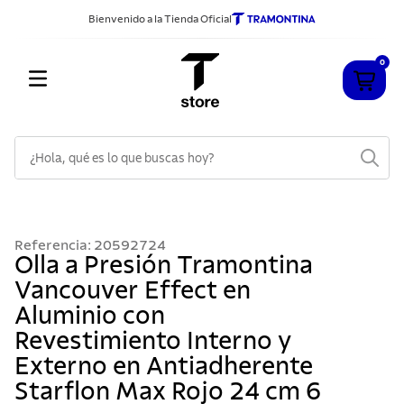
Bienvenido a la Tienda Oficial
0
¿Hola, qué es lo que buscas hoy?
TÉRMINOS MÁS BUSCADOS
1
.
cuchillos
Referencia
:
20592724
2
.
sarten
Olla a Presión Tramontina
Vancouver Effect en
3
.
cubiertos
Aluminio con
4
.
ollas
Revestimiento Interno y
5
.
acero inoxidable
Externo en Antiadherente
6
.
grano
Starflon Max Rojo 24 cm 6