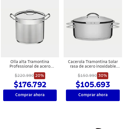
Olla alta Tramontina
Cacerola Tramontina Solar
Professional de acero
rasa de acero inoxidable
inoxidable fondo triple con
fondo triple con tapa y asas
tapa y asas 28 cm 15,7 L
$220.990
20%
$150.990
28 cm 7,1 L
30%
$176.792
$105.693
Comprar ahora
Comprar ahora