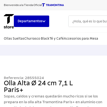
Bienvenido a la Tienda Oficial
¿Hola, qué es lo que b
Departamentos
TÉRMINOS
Ollas Sueltas
Churrasco Black
Té y Café
Accesorios para Mesa
1
.
cuchillo
2
.
sarten
3
.
cubiert
4
.
acero i
5
.
ollas
Referencia
:
28555024
6
.
grano
Olla Alta Ø 24 cm 7,1 L
Paris+
7
.
cuchillo
Sopas, caldos y cremas quedarán mucho ricos si se los
8
.
solar
prepara en la olla alta Tramontina Paris+ en aluminio con
9
.
termo