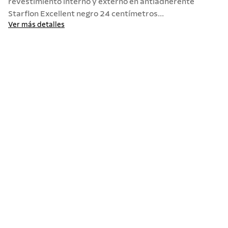
revestimiento interno y externo en antiadherente
Starflon Excellent negro 24 centímetros...
10
.
allegra
Ver más detalles