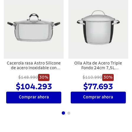
Cacerola rasa Astro Silicone
Olla Alta de Acero Triple
de acero inoxidable con
Fondo 24cm 7,5L
fondo triple y tapa de vidrio
Tramontina Allegra
de 30 cm y 8,5l Tramontina
$148.990
30%
$110.990
30%
$104.293
$77.693
Comprar ahora
Comprar ahora