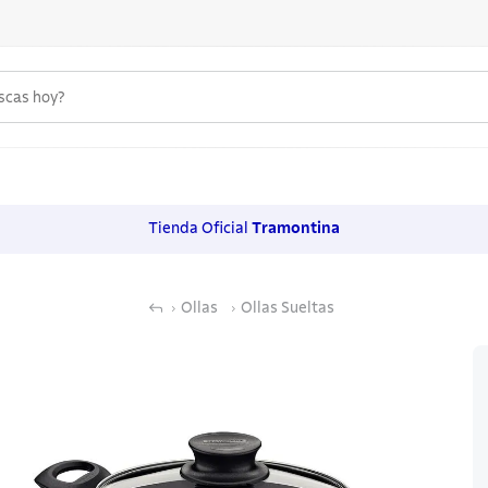
uscas hoy?
 MÁS BUSCADOS
s
Tienda Oficial
Tramontina
os
noxidable
Ollas
Ollas Sueltas