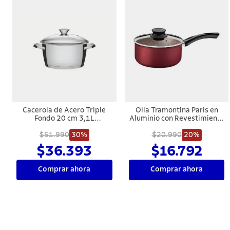
Cacerola de Acero Triple
Olla Tramontina Paris en
Fondo 20 cm 3,1L
Aluminio con Revestimiento
Tramontina Allegra
Interno y Externo
$51.990
30%
Antiadherente Starflon Max
$20.990
20%
Rojo con Tapa de Vidrio 18
$36.393
$16.792
cm 2,1 L
Comprar ahora
Comprar ahora