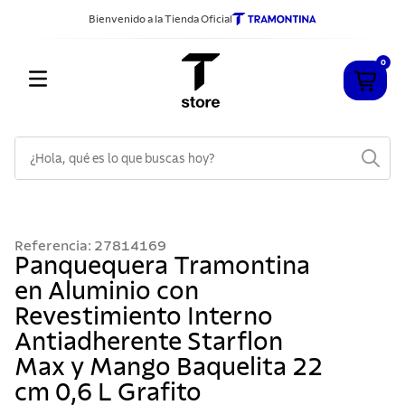
Bienvenido a la Tienda Oficial
0
¿Hola, qué es lo que buscas hoy?
TÉRMINOS MÁS BUSCADOS
1
.
cuchillos
Referencia
:
27814169
2
.
sarten
Panquequera Tramontina
en Aluminio con
3
.
cubiertos
Revestimiento Interno
4
.
ollas
Antiadherente Starflon
5
.
acero inoxidable
Max y Mango Baquelita 22
6
.
grano
cm 0,6 L Grafito