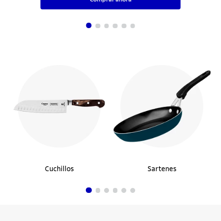
Sartén Tramontina Profesional en Aluminio
con Revestimiento Interno con
Antiadherente Starflon Premium y
Acabado Externo Lijado 28 cm 2,4 L
$59.990
30%
$41.993
Comprar ahora