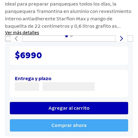
7
.
442
Ideal para preparar panqueques todos los días, la
panquequera Tramontina en aluminio con revestimiento
8
.
solar
interno antiadherente Starflon Max y mango de
9
.
cuchillo
baquelita de 22 centímetros y 0,6 litros grafito as...
Ver más detalles
10
.
termo
$6990
Entrega y plazo
Agregar al carrito
Comprar ahora