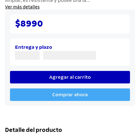
limpiar, es resistente y posee una lá...
7
.
solar
Ver más detalles
8
.
cuchillo
$8990
9
.
442
10
.
termo
Entrega y plazo
Agregar al carrito
Comprar ahora
Detalle del producto