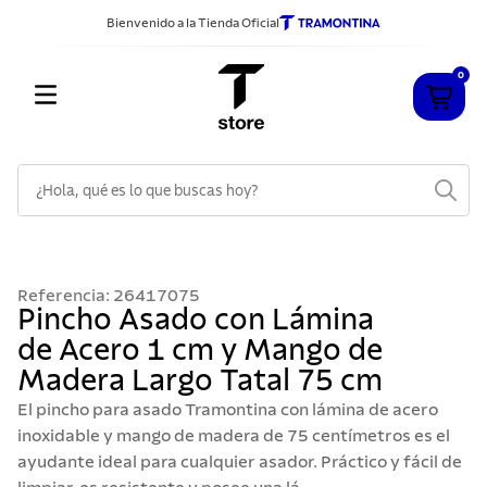
Bienvenido a la Tienda Oficial
0
¿Hola, qué es lo que buscas hoy?
TÉRMINOS MÁS BUSCADOS
1
.
cuchillos
Referencia
:
26417075
2
.
sarten
Pincho Asado con Lámina
de Acero 1 cm y Mango de
3
.
cubiertos
Madera Largo Tatal 75 cm
4
.
ollas
El pincho para asado Tramontina con lámina de acero
5
.
acero inoxidable
inoxidable y mango de madera de 75 centímetros es el
ayudante ideal para cualquier asador. Práctico y fácil de
6
.
grano