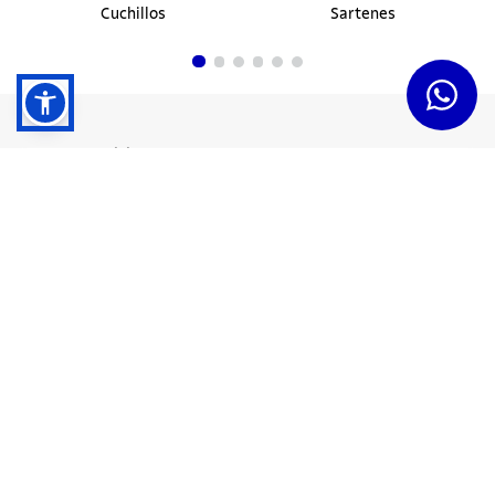
Cuchillos
Sartenes
Dudas y Servicios
Términos y Condiciones
Institucional
Acerca de Tramontina
Responsabilidad Ambiental
Consejos Tramontina
Canal de Denuncias
Conozca Tramontina
Nuestra Historia
Sustentabilidad
Certificados y Apoyadores
Nuestras Fábricas
Tiendas Oficiales
Presencia Global
Trabaje en Tramontina
Sala de Prensa