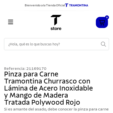
Bienvenido a la Tienda Oficial
0
¿Hola, qué es lo que buscas hoy?
TÉRMINOS MÁS BUSCADOS
1
.
cuchillos
Referencia
:
21169170
2
.
sarten
Pinza para Carne
Tramontina Churrasco con
3
.
cubiertos
Lámina de Acero Inoxidable
4
.
ollas
y Mango de Madera
5
.
acero inoxidable
Tratada Polywood Rojo
6
.
grano
Si es amante del asado, debe conocer la pinza para carne