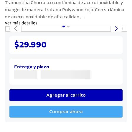
Tramontina Churrasco con lámina de acero inoxidable y
7
.
442
mango de madera tratada Polywood rojo. Con su lámina
8
.
solar
de acero inoxidable de alta calidad,...
Ver más detalles
9
.
cuchillo
10
.
allegra
$29.990
Entrega y plazo
Agregar al carrito
Comprar ahora