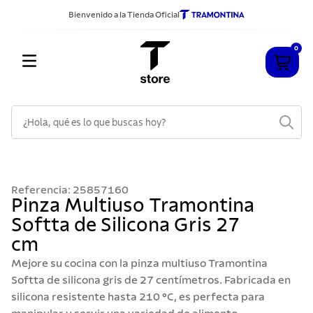
Bienvenido a la Tienda Oficial
0
¿Hola, qué es lo que buscas hoy?
TÉRMINOS MÁS BUSCADOS
1
.
cuchillos
Referencia
:
25857160
2
.
sarten
Pinza Multiuso Tramontina
Softta de Silicona Gris 27
3
.
cubiertos
cm
4
.
acero inoxidable
Mejore su cocina con la pinza multiuso Tramontina
5
.
ollas
Softta de silicona gris de 27 centímetros. Fabricada en
silicona resistente hasta 210 °C, es perfecta para
6
.
grano