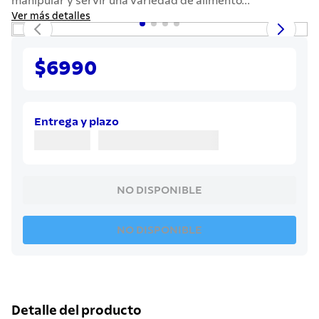
manipular y servir una variedad de alimento...
7
.
cuchillo
Ver más detalles
8
.
solar
9
.
termo
$6990
10
.
allegra
Entrega y plazo
NO DISPONIBLE
NO DISPONIBLE
Detalle del producto