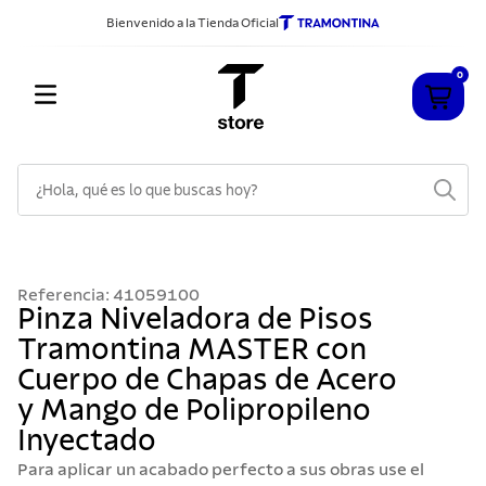
Bienvenido a la Tienda Oficial
0
¿Hola, qué es lo que buscas hoy?
TÉRMINOS MÁS BUSCADOS
1
.
cuchillos
Referencia
:
41059100
2
.
sarten
Pinza Niveladora de Pisos
Tramontina MASTER con
3
.
cubiertos
Cuerpo de Chapas de Acero
4
.
ollas
y Mango de Polipropileno
5
.
acero inoxidable
Inyectado
6
.
grano
Para aplicar un acabado perfecto a sus obras use el