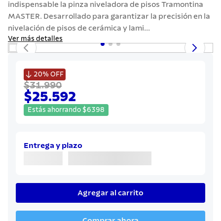
indispensable la pinza niveladora de pisos Tramontina
7
.
442
MASTER. Desarrollado para garantizar la precisión en la
8
.
solar
nivelación de pisos de cerámica y lami...
Ver más detalles
9
.
cuchillo
10
.
allegra

20%
OFF
$31.990
$25.592
Estás ahorrando
$
6398
Entrega y plazo
Agregar al carrito
Comprar ahora