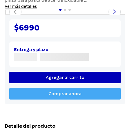
pinza para pasta de acero inoxidable ...
7
.
442
Ver más detalles
8
.
solar
9
.
cuchillo
$6990
10
.
termo
Entrega y plazo
Agregar al carrito
Comprar ahora
Detalle del producto