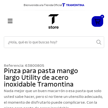
Bienvenido a la Tienda Oficial
0
¿Hola, qué es lo que buscas hoy?
TÉRMINOS MÁS BUSCADOS
1
.
cuchillos
Referencia
:
63800805
2
.
sarten
Pinza para pasta mango
largo Utility de acero
3
.
cubiertos
inoxidable Tramontina
4
.
ollas
Nada mejor que un buen macarrón o esa pasta que solo
5
.
acero inoxidable
usted sabe hacer, pero si no tiene un utensilio adecuado,
el momento de disfrutarlo puede complicarse. Con la
6
.
grano