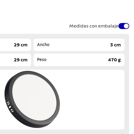
Medidas con embalaje
29 cm
3 cm
Ancho
29 cm
470 g
Peso