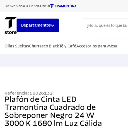
Bienvenido a la Tienda Oficial
¿Hola, qué es lo que b
Departamentos
TÉRMINOS
Ollas Sueltas
Churrasco Black
Té y Café
Accesorios para Mesa
1
.
cuchillo
2
.
sarten
3
.
cubiert
4
.
ollas
5
.
acero i
Referencia
:
58026132
6
.
grano
Plafón de Cinta LED
Tramontina Cuadrado de
7
.
442
Sobreponer Negro 24 W
8
.
solar
3000 K 1680 lm Luz Cálida
9
.
cuchillo