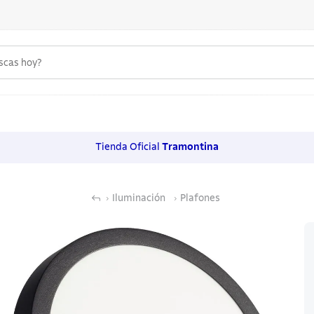
uscas hoy?
 MÁS BUSCADOS
s
Tienda Oficial
Tramontina
os
Iluminación
Plafones
noxidable