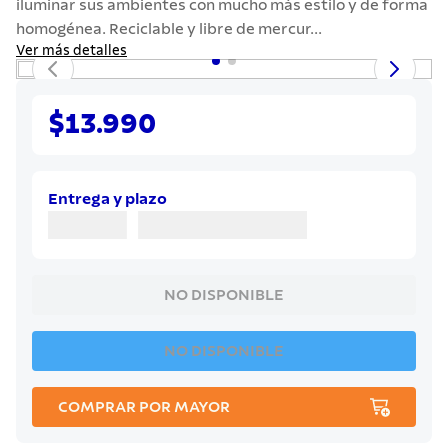
iluminar sus ambientes con mucho más estilo y de forma
7
.
442
homogénea. Reciclable y libre de mercur...
8
.
solar
Ver más detalles
9
.
cuchillo
10
.
termo
$13.990
Entrega y plazo
NO DISPONIBLE
NO DISPONIBLE
COMPRAR POR MAYOR