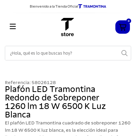
Bienvenido a la Tienda Oficial
0
¿Hola, qué es lo que buscas hoy?
TÉRMINOS MÁS BUSCADOS
1
.
cuchillos
Referencia
:
58026128
2
.
sarten
Plafón LED Tramontina
Redondo de Sobreponer
3
.
cubiertos
1260 lm 18 W 6500 K Luz
4
.
ollas
Blanca
5
.
acero inoxidable
El plafón LED Tramontina cuadrado de sobreponer 1260
6
.
grano
lm 18 W 6500 K luz blanca, es la elección ideal para