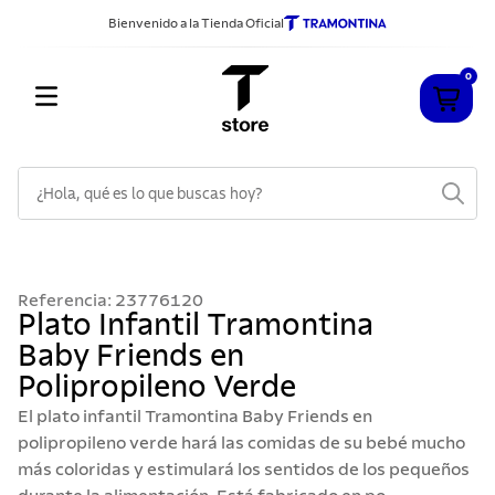
Bienvenido a la Tienda Oficial
0
¿Hola, qué es lo que buscas hoy?
TÉRMINOS MÁS BUSCADOS
1
.
cuchillos
Referencia
:
23776120
2
.
sarten
Plato Infantil Tramontina
Baby Friends en
3
.
cubiertos
Polipropileno Verde
4
.
ollas
El plato infantil Tramontina Baby Friends en
5
.
acero inoxidable
polipropileno verde hará las comidas de su bebé mucho
más coloridas y estimulará los sentidos de los pequeños
6
.
442