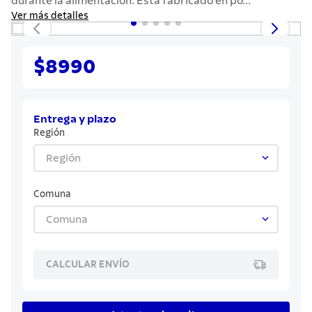
durante la alimentación. Está fabricado en po...
7
.
grano
Ver más detalles
8
.
solar
9
.
cuchillo
$8990
10
.
termo
Entrega y plazo
Región
Región
Comuna
Comuna
CALCULAR ENVÍO