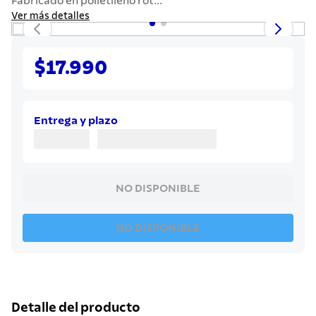
Fabricado en polietileno rot...
7
.
442
Ver más detalles
8
.
solar
9
.
cuchillo
$17.990
10
.
termo
Entrega y plazo
NO DISPONIBLE
NO DISPONIBLE
Detalle del producto