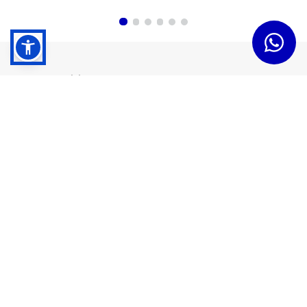
Dudas y Servicios
Términos y Condiciones
Institucional
Acerca de Tramontina
Responsabilidad Ambiental
Consejos Tramontina
Canal de Denuncias
Conozca Tramontina
Nuestra Historia
Sustentabilidad
Certificados y Apoyadores
Nuestras Fábricas
Tiendas Oficiales
Presencia Global
Trabaje en Tramontina
Sala de Prensa
Atención al Cliente