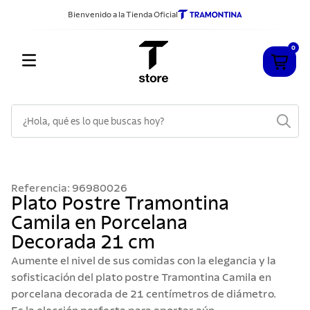
Bienvenido a la Tienda Oficial
0
¿Hola, qué es lo que buscas hoy?
TÉRMINOS MÁS BUSCADOS
1
.
cuchillos
Referencia
:
96980026
2
.
sarten
Plato Postre Tramontina
Camila en Porcelana
3
.
cubiertos
Decorada 21 cm
4
.
acero inoxidable
Aumente el nivel de sus comidas con la elegancia y la
5
.
ollas
sofisticación del plato postre Tramontina Camila en
porcelana decorada de 21 centímetros de diámetro.
6
.
grano