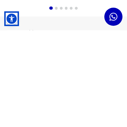
Dudas y Servicios
Términos y Condiciones
Institucional
Acerca de Tramontina
Responsabilidad Ambiental
Consejos Tramontina
Canal de Denuncias
Conozca Tramontina
Nuestra Historia
Sustentabilidad
Certificados y Apoyadores
Nuestras Fábricas
Tiendas Oficiales
Presencia Global
Trabaje en Tramontina
Sala de Prensa
Atención al Cliente