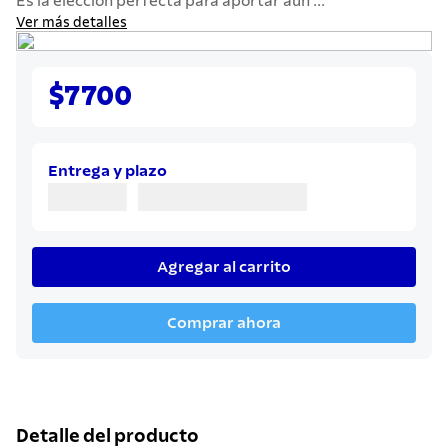
Es la elección perfecta para aportar aún ...
7
.
cuchillo
Ver más detalles
8
.
solar
9
.
allegra
$7700
10
.
termo
Entrega y plazo
Agregar al carrito
Comprar ahora
Detalle del producto