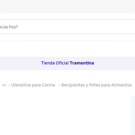
uscas hoy?
 MÁS BUSCADOS
s
Tienda Oficial
Tramontina
os
noxidable
Utensilios para Cocina
Recipientes y Potes para Alimentos