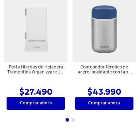
Porta Hierbas de Heladera
Contenedor térmico de
Tramontina Organizzare 1,2
acero inoxidable con tapa
L
azul de 400 ml Tramontina
$27.490
$43.990
Comprar ahora
Comprar ahora