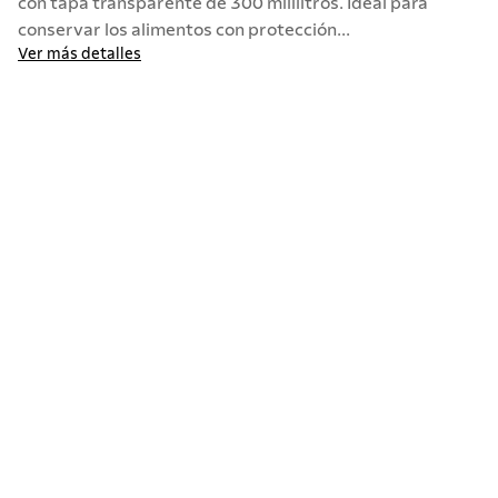
con tapa transparente de 300 mililitros. Ideal para
conservar los alimentos con protección...
10
.
allegra
Ver más detalles