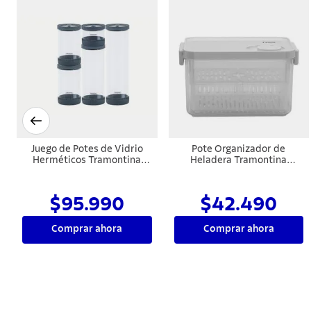
Juego de Potes de Vidrio
Pote Organizador de
Herméticos Tramontina
Heladera Tramontina
Purezza en Borosilicato con
Organizzare con Control de
Tapa
Humedad 2,8 L
$95.990
$42.490
Comprar ahora
Comprar ahora