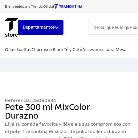
Bienvenido a la Tienda Oficial
¿Hola, qué es lo que b
Departamentos
TÉRMINOS
Ollas Sueltas
Churrasco Black
Té y Café
Accesorios para Mesa
1
.
cuchillo
2
.
sarten
3
.
cubiert
4
.
acero i
5
.
ollas
Referencia
:
25090841
6
.
grano
Pote 300 ml MixColor
Durazno
7
.
cuchillo
Elija su comida favorita y llévela a sus compromisos con
8
.
solar
el pote Tramontina Mixcolor de polipropileno durazno
9
.
termo