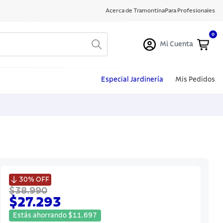
Acerca de Tramontina
Para Profesionales
0
Mi Cuenta
Especial Jardinería
Mis Pedidos

30%
OFF
$38.990
$27.293
Estás ahorrando
$
11
.
697