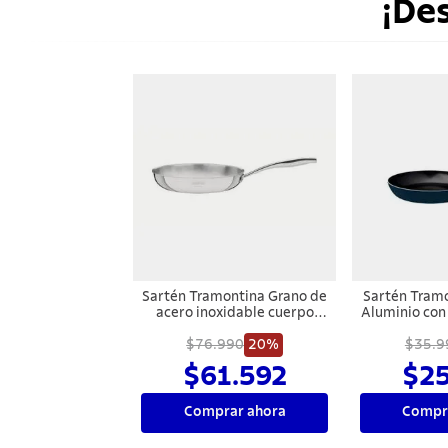
¡De
Sartén Tramontina Grano de
Sartén Tramo
acero inoxidable cuerpo
Aluminio con
triple con mango 20 cm 1,2
Interno Cerá
$76.990
L
20%
Silico
$35.9
Mediterráne
$61.592
$25
Comprar ahora
Compr