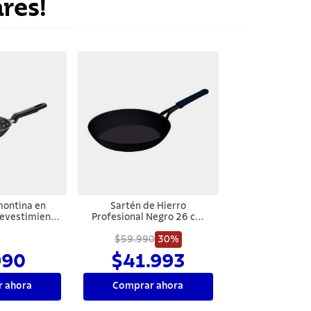
res!
montina en
Sartén de Hierro
Revestimiento
Profesional Negro 26 cm
 Externo
Tramontina
 Starflon Max
$59.990
30%
elita 20 cm
990
$41.993
rafito
 ahora
Comprar ahora