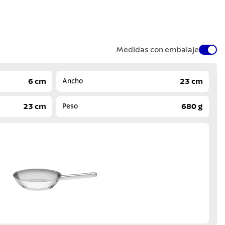
Medidas con embalaje
6 cm
23 cm
Ancho
23 cm
680 g
Peso