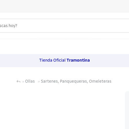
uscas hoy?
 MÁS BUSCADOS
s
Tienda Oficial
Tramontina
os
Ollas
Sartenes, Panquequeras, Omeleteras
noxidable