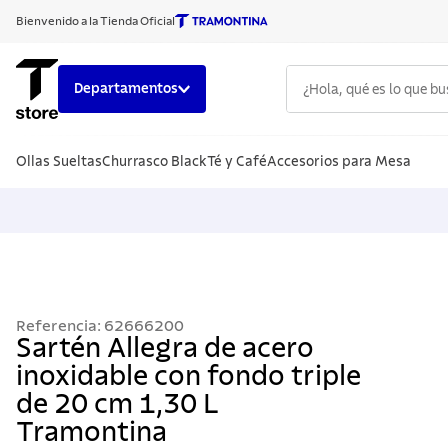
Bienvenido a la Tienda Oficial
¿Hola, qué es lo que b
Departamentos
TÉRMINOS
Ollas Sueltas
Churrasco Black
Té y Café
Accesorios para Mesa
1
.
cuchillo
2
.
sarten
3
.
cubiert
4
.
ollas
5
.
acero i
Referencia
:
62666200
6
.
grano
Sartén Allegra de acero
inoxidable con fondo triple
7
.
442
de 20 cm 1,30 L
8
.
solar
Tramontina
9
.
cuchillo