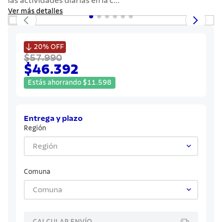
las actividades diarias en la c...
7
.
grano
Ver más detalles
8
.
solar
9
.
cuchillo

20%
OFF
$57.990
10
.
termo
$46.392
Estás ahorrando
$
11
.
598
Entrega y plazo
Región
Región
Comuna
Comuna
CALCULAR ENVÍO