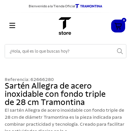
Bienvenido a la Tienda Oficial
0
¿Hola, qué es lo que buscas hoy?
TÉRMINOS MÁS BUSCADOS
1
.
cuchillos
Referencia
:
62666280
2
.
sarten
Sartén Allegra de acero
inoxidable con fondo triple
3
.
cubiertos
de 28 cm Tramontina
4
.
ollas
El sartén Allegra de acero inoxidable con fondo triple de
5
.
acero inoxidable
28 cm de diámetr Tramontina es la pieza indicada para
combinar practicidad y tecnología. Creado para facilitar
6
.
442