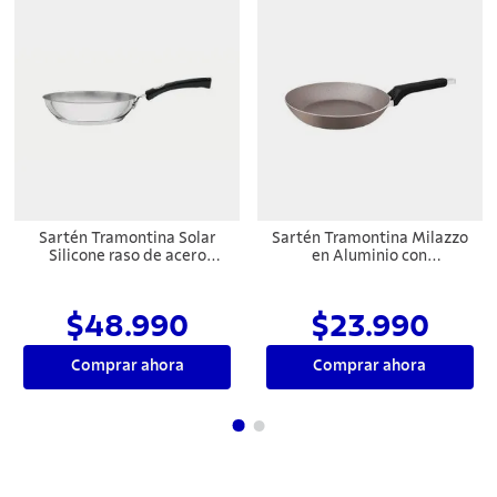
Sartén Tramontina Solar
Sartén Tramontina Milazzo
Silicone raso de acero
en Aluminio con
inoxidable fondo triple con
Revestimiento Interno y
mango de silicona, de 20 cm
Externo en Antiadherente
y 1,3 L
Starflon Max Almendra 24
$48.990
$23.990
cm
Comprar ahora
Comprar ahora