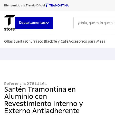
Bienvenido a la Tienda Oficial
¿Hola, qué es lo que b
Departamentos
TÉRMINOS
Ollas Sueltas
Churrasco Black
Té y Café
Accesorios para Mesa
1
.
cuchillo
2
.
sarten
3
.
cubiert
4
.
ollas
5
.
acero i
Referencia
:
27814161
6
.
grano
Sartén Tramontina en
Aluminio con
7
.
442
Revestimiento Interno y
8
.
solar
Externo Antiadherente
9
.
cuchillo