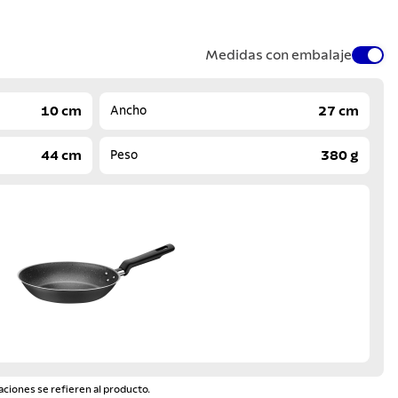
Medidas con embalaje
10 cm
27 cm
Ancho
44 cm
380 g
Peso
aciones se refieren al producto.