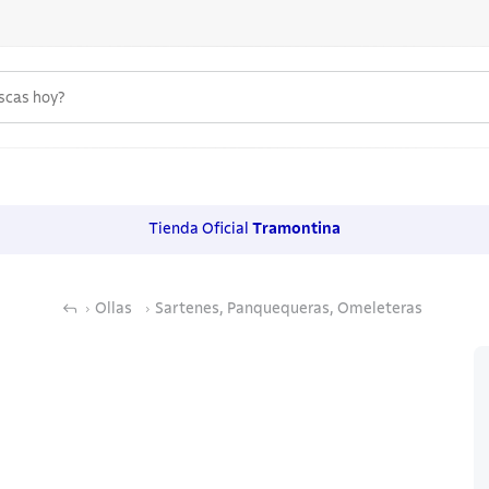
uscas hoy?
 MÁS BUSCADOS
s
Tienda Oficial
Tramontina
os
Ollas
Sartenes, Panquequeras, Omeleteras
noxidable