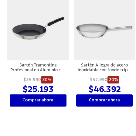
Sartén Tramontina
Sartén Allegra de acero
Profesional en Aluminio con
inoxidable con fondo triple
Revestimiento Interno con
de 28 cm Tramontina
Antiadherente Starflon
$35.990
30%
$57.990
20%
Premium y Acabado
$25.193
$46.392
Externo Lijado 32 cm 3,1 L
Comprar ahora
Comprar ahora