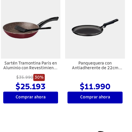
Sartén Tramontina Paris en
Panquequera con
Aluminio con Revestimiento
Antiadherente de 22cm
Interno y Externo con
Gris Tramontina Loreto
Antiadherente Starflon Max
$35.990
30%
Rojo con Espátula de Nylon
$25.193
$11.990
28 cm 2,0 L
Comprar ahora
Comprar ahora