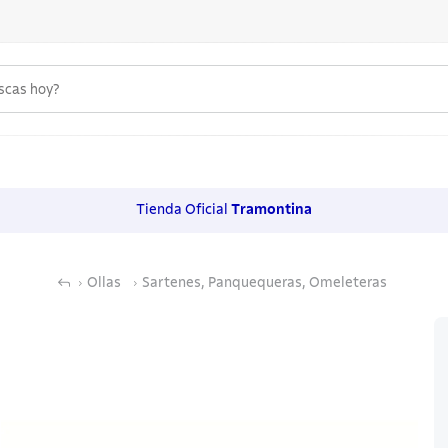
uscas hoy?
 MÁS BUSCADOS
s
Tienda Oficial
Tramontina
os
Ollas
Sartenes, Panquequeras, Omeleteras
noxidable