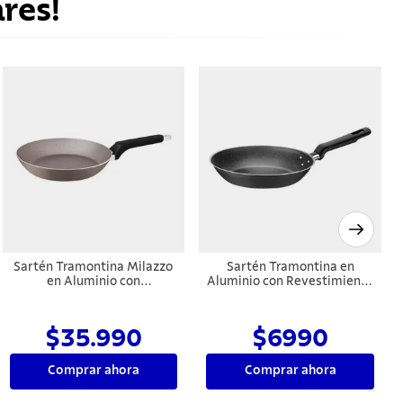
res!
Sartén Tramontina Milazzo
Sartén Tramontina en
en Aluminio con
Aluminio con Revestimiento
Revestimiento Interno y
Interno y Externo
Externo en Antiadherente
Antiadherente Starflon Max
Starflon Max Almendra 28
y Mango Baquelita 26 cm
$35.990
$6990
cm
1,8 L Grafito
Comprar ahora
Comprar ahora