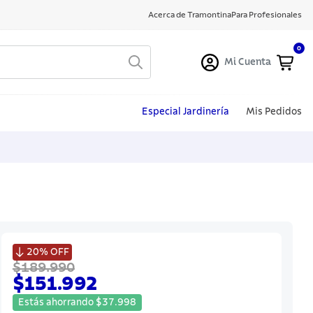
Acerca de Tramontina
Para Profesionales
0
Mi Cuenta
Especial Jardinería
Mis Pedidos

20%
OFF
$189.990
$151.992
Estás ahorrando
$
37
.
998