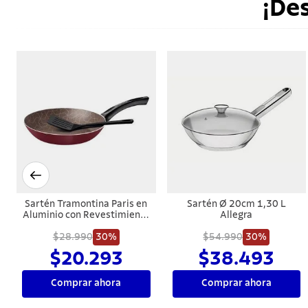
¡De
Sartén Tramontina Paris en
Sartén Ø 20cm 1,30 L
Aluminio con Revestimiento
Allegra
Interno y Externo con
Antiadherente Starflon Max
$28.990
30%
$54.990
30%
Rojo con Espátula de Nylon
$20.293
$38.493
26 cm 1,8 L
Comprar ahora
Comprar ahora