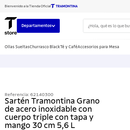
Bienvenido a la Tienda Oficial
¿Hola, qué es lo que b
Departamentos
TÉRMINOS
Ollas Sueltas
Churrasco Black
Té y Café
Accesorios para Mesa
1
.
cuchillo
2
.
sarten
3
.
cubiert
4
.
ollas
5
.
acero i
Referencia
:
62140300
6
.
grano
Sartén Tramontina Grano
de acero inoxidable con
7
.
442
cuerpo triple con tapa y
8
.
solar
mango 30 cm 5,6 L
9
.
cuchillo