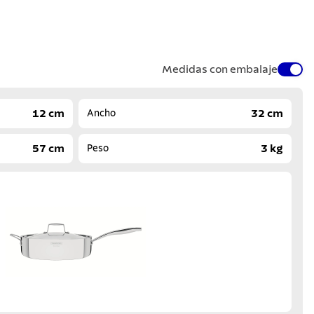
Medidas con embalaje
12 cm
32 cm
Ancho
57 cm
3 kg
Peso