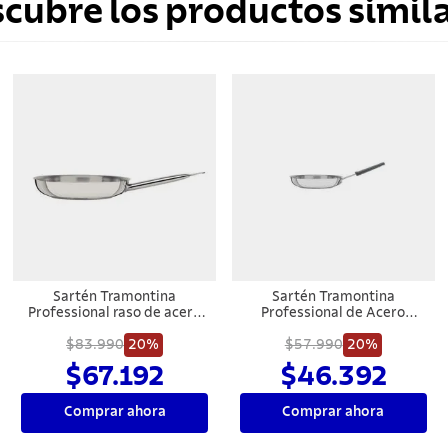
scubre los productos simila
Sartén Tramontina
Sartén Tramontina
Professional raso de acero
Professional de Acero
inoxidable fondo triple con
Inoxidable con Fondo Triple
mango 30 cm 2,9 L
$83.990
20%
y Mango con Funda de
$57.990
20%
Silicona Removible 20 cm
$67.192
$46.392
Comprar ahora
Comprar ahora