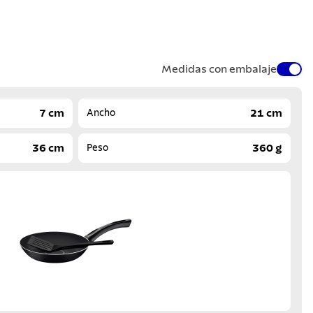
Medidas con embalaje
7 cm
21 cm
Ancho
36 cm
360 g
Peso