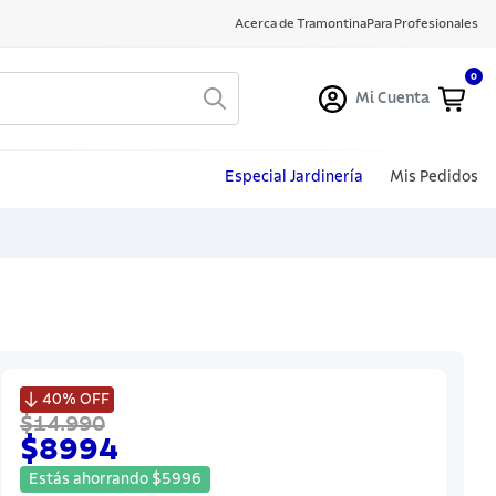
Acerca de Tramontina
Para Profesionales
0
Mi Cuenta
Especial Jardinería
Mis Pedidos

40%
OFF
$14.990
$8994
Estás ahorrando
$
5996