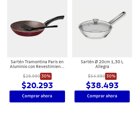
Sartén Tramontina Paris en
Sartén Ø 20cm 1,30 L
Aluminio con Revestimiento
Allegra
Interno y Externo con
Antiadherente Starflon Max
$28.990
30%
$54.990
30%
Rojo con Espátula de Nylon
$20.293
$38.493
26 cm 1,8 L
Comprar ahora
Comprar ahora