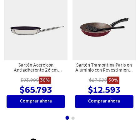
Sartén Acero con
Sartén Tramontina Paris en
Antiadherente 26 cm
Aluminio con Revestimiento
Tramontina Professional
Interno y Externo con
$93.990
30%
Antiadherente Starflon Max
$17.990
30%
Rojo con Espátula de Nylon
$65.793
$12.593
20 cm 0,8 L
Comprar ahora
Comprar ahora