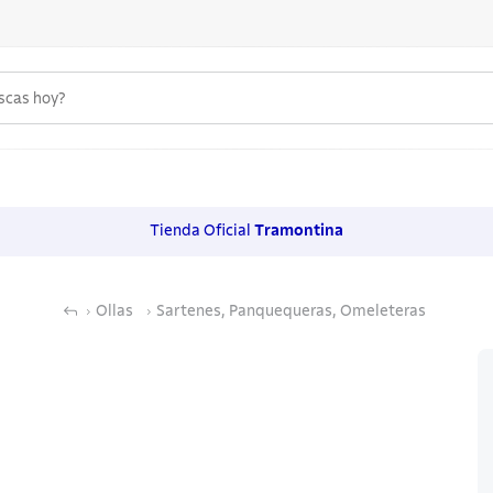
uscas hoy?
 MÁS BUSCADOS
s
Tienda Oficial
Tramontina
os
Ollas
Sartenes, Panquequeras, Omeleteras
noxidable