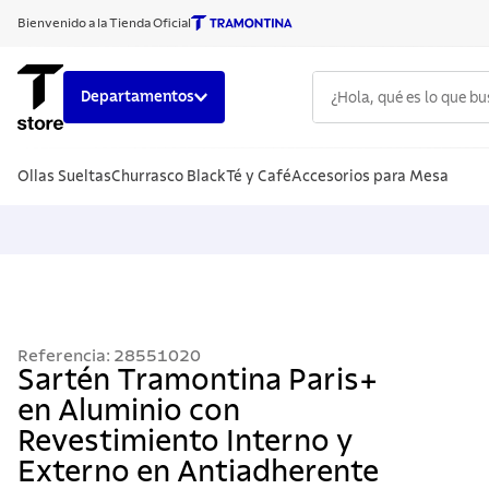
Bienvenido a la Tienda Oficial
¿Hola, qué es lo que b
Departamentos
TÉRMINOS
Ollas Sueltas
Churrasco Black
Té y Café
Accesorios para Mesa
1
.
cuchillo
2
.
sarten
3
.
cubiert
4
.
ollas
5
.
acero i
Referencia
:
28551020
6
.
grano
Sartén Tramontina Paris+
en Aluminio con
7
.
442
Revestimiento Interno y
8
.
solar
Externo en Antiadherente
9
.
cuchillo