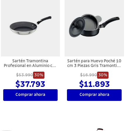
Sartén Tramontina
Sartén para Huevo Poché 10
Profesional en Aluminio con
cm 3 Piezas Gris Tramontina
Revestimiento Interno con
Turim
Antiadherente Starflon
$53.990
30%
$16.990
30%
Premium y Acabado
$37.793
$11.893
Externo Lijado 26 cm 2 L
Comprar ahora
Comprar ahora