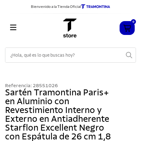
Bienvenido a la Tienda Oficial
0
¿Hola, qué es lo que buscas hoy?
TÉRMINOS MÁS BUSCADOS
1
.
cuchillos
Referencia
:
28551026
2
.
sarten
Sartén Tramontina Paris+
en Aluminio con
3
.
cubiertos
Revestimiento Interno y
4
.
ollas
Externo en Antiadherente
5
.
acero inoxidable
Starflon Excellent Negro
6
.
grano
con Espátula de 26 cm 1,8