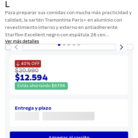
L
7
.
442
Para preparar sus comidas con mucha más practicidad y
8
.
solar
calidad, la sartén Tramontina Paris+ en aluminio con
9
.
cuchillo
revestimiento interno y externo en antiadherente
Starflon Excellent negro con espátula 26 cen...
10
.
termo
Ver más detalles

40%
OFF
$20.990
$12.594
Estás ahorrando
$
8396
Entrega y plazo
Agregar al carrito