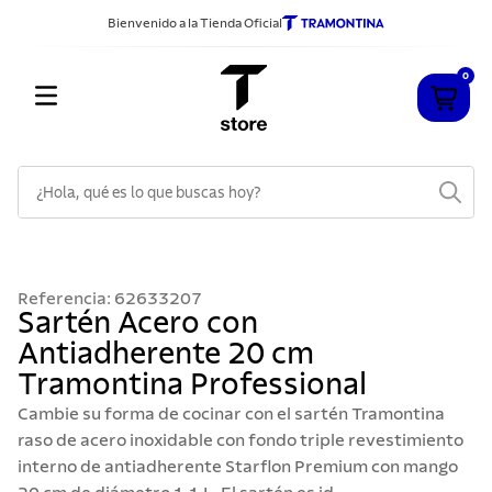
Bienvenido a la Tienda Oficial
0
¿Hola, qué es lo que buscas hoy?
TÉRMINOS MÁS BUSCADOS
1
.
cuchillos
Referencia
:
62633207
2
.
sarten
Sartén Acero con
Antiadherente 20 cm
3
.
cubiertos
Tramontina Professional
4
.
ollas
Cambie su forma de cocinar con el sartén Tramontina
5
.
acero inoxidable
raso de acero inoxidable con fondo triple revestimiento
interno de antiadherente Starflon Premium con mango
6
.
grano