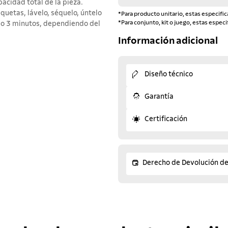
acidad total de la pieza.
iquetas, lávelo, séquelo, úntelo
*Para producto unitario, estas especific
*Para conjunto, kit o juego, estas especi
 2 o 3 minutos, dependiendo del
Información adicional
Diseño técnico
Garantía
Certificación
Derecho de Devolución d