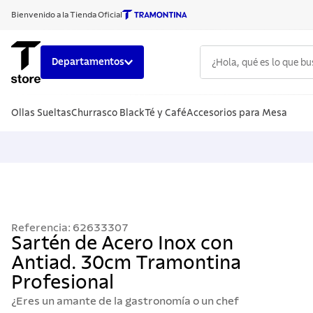
Bienvenido a la Tienda Oficial
¿Hola, qué es lo que b
Departamentos
TÉRMINOS
Ollas Sueltas
Churrasco Black
Té y Café
Accesorios para Mesa
1
.
cuchillo
2
.
sarten
3
.
cubiert
4
.
ollas
5
.
acero i
Referencia
:
62633307
6
.
grano
Sartén de Acero Inox con
Antiad. 30cm Tramontina
7
.
solar
Profesional
8
.
cuchillo
¿Eres un amante de la gastronomía o un chef
9
.
442