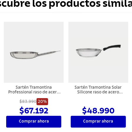
scubre los productos simila
Sartén Tramontina
Sartén Tramontina Solar
Professional raso de acero
Silicone raso de acero
inoxidable fondo triple con
inoxidable fondo triple con
mango 30 cm 2,9 L
$83.990
20%
mango de silicona, de 20 cm
y 1,3 L
$67.192
$48.990
Comprar ahora
Comprar ahora