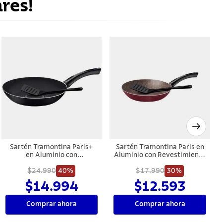
res!
Sartén Tramontina Paris+
Sartén Tramontina Paris en
en Aluminio con
Aluminio con Revestimiento
Revestimiento Interno y
Interno y Externo con
Externo en Antiadherente
$24.990
40%
Antiadherente Starflon Max
$17.990
30%
Starflon Excellent Negro con
Rojo con Espátula de Nylon
$14.994
$12.593
Espátula de 30 cm 2,5 L
20 cm 0,8 L
Comprar ahora
Comprar ahora