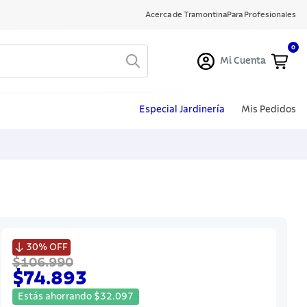
Acerca de Tramontina
Para Profesionales
0
Mi Cuenta
Especial Jardinería
Mis Pedidos

30%
OFF
$106.990
$74.893
Estás ahorrando
$
32
.
097