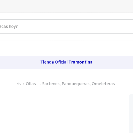
uscas hoy?
 MÁS BUSCADOS
s
Tienda Oficial
Tramontina
os
Ollas
Sartenes, Panquequeras, Omeleteras
noxidable