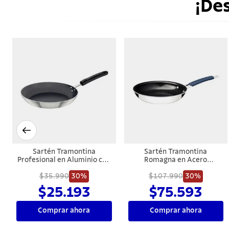
¡De
Sartén Tramontina
Sartén Tramontina
Profesional en Aluminio con
Romagna en Acero
Revestimiento Interno con
Inoxidable y Aluminio con
Antiadherente Starflon
$35.990
30%
Revestimiento Interno
$107.990
30%
Premium y Acabado
Cerámico Black Stone 25 cm
$25.193
$75.593
Externo Lijado 32 cm 3,1 L
2 L
Comprar ahora
Comprar ahora