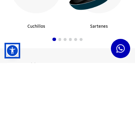
Cuchillos
Sartenes
Dudas y Servicios
Términos y Condiciones
Institucional
Acerca de Tramontina
Responsabilidad Ambiental
Consejos Tramontina
Canal de Denuncias
Conozca Tramontina
Nuestra Historia
Sustentabilidad
Certificados y Apoyadores
Nuestras Fábricas