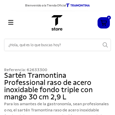
Bienvenido a la Tienda Oficial
0
¿Hola, qué es lo que buscas hoy?
TÉRMINOS MÁS BUSCADOS
1
.
cuchillos
Referencia
:
62633300
2
.
sarten
Sartén Tramontina
Professional raso de acero
3
.
cubiertos
inoxidable fondo triple con
4
.
ollas
mango 30 cm 2,9 L
5
.
acero inoxidable
Para los amantes de la gastronomía, sean profesionales
6
.
grano
o no, el sartén Tramontina raso de acero inoxidable