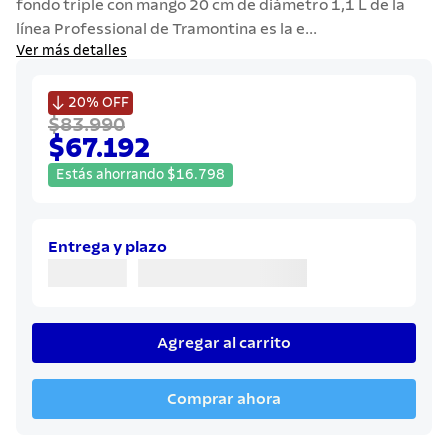
fondo triple con mango 20 cm de diámetro 1,1 L de la
7
.
solar
línea Professional de Tramontina es la e...
8
.
cuchillo
Ver más detalles
9
.
442

20%
OFF
10
.
termo
$83.990
$67.192
Estás ahorrando
$
16
.
798
Entrega y plazo
Agregar al carrito
Comprar ahora