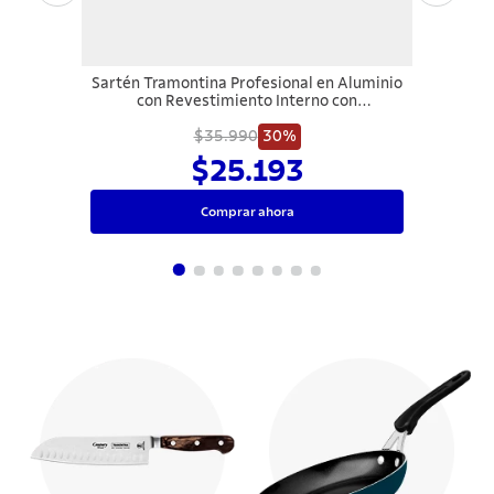
Sartén Tramontina Profesional en Aluminio
con Revestimiento Interno con
Antiadherente Starflon Premium y
Acabado Externo Lijado 32 cm 3,1 L
$35.990
30%
$25.193
Comprar ahora