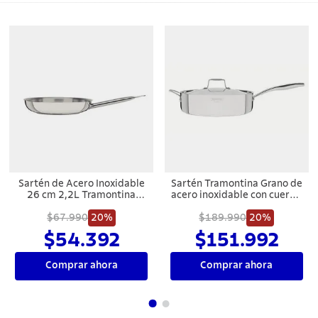
Sartén de Acero Inoxidable
Sartén Tramontina Grano de
26 cm 2,2L Tramontina
acero inoxidable con cuerpo
Profesional
triple con tapa y mango 30
$67.990
20%
$189.990
cm 5,6 L
20%
$54.392
$151.992
Comprar ahora
Comprar ahora