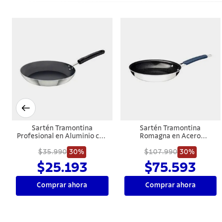
Sartén Tramontina
Sartén Tramontina
Profesional en Aluminio con
Romagna en Acero
Revestimiento Interno con
Inoxidable y Aluminio con
Antiadherente Starflon
$35.990
30%
Revestimiento Interno
$107.990
30%
Premium y Acabado
Cerámico Black Stone 25 cm
$25.193
$75.593
Externo Lijado 32 cm 3,1 L
2 L
Comprar ahora
Comprar ahora