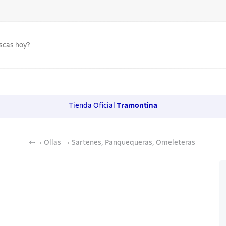
uscas hoy?
 MÁS BUSCADOS
s
Tienda Oficial
Tramontina
os
Ollas
Sartenes, Panquequeras, Omeleteras
noxidable