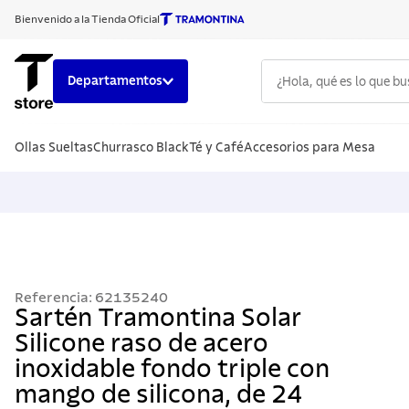
Bienvenido a la Tienda Oficial
¿Hola, qué es lo que b
Departamentos
TÉRMINOS
Ollas Sueltas
Churrasco Black
Té y Café
Accesorios para Mesa
1
.
cuchillo
2
.
sarten
3
.
cubiert
4
.
ollas
5
.
acero i
Referencia
:
62135240
6
.
442
Sartén Tramontina Solar
Silicone raso de acero
7
.
grano
inoxidable fondo triple con
8
.
solar
mango de silicona, de 24
9
.
cuchillo