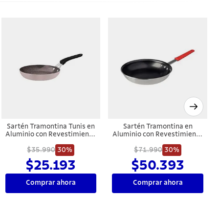
Sartén Tramontina Tunis en
Sartén Tramontina en
Aluminio con Revestimiento
Aluminio con Revestimiento
Interno Cerámico y Externo
Interno en Starflon Premium
Siliconado Rosa Trufado 20
$35.990
30%
y Externo Lijado 25 cm 1,9
$71.990
30%
cm 0,9 L
L
$25.193
$50.393
Comprar ahora
Comprar ahora