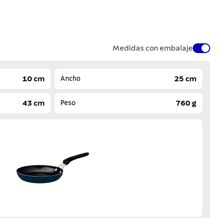
Medidas con embalaje
10 cm
25 cm
Ancho
43 cm
760 g
Peso