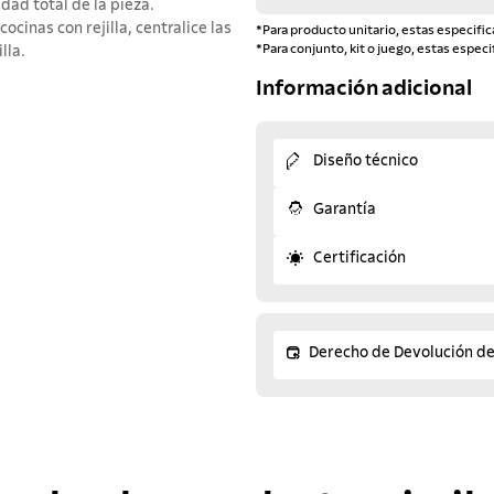
ad total de la pieza.
ocinas con rejilla, centralice las
*Para producto unitario, estas especific
*Para conjunto, kit o juego, estas especi
lla.
Información adicional
Diseño técnico
Garantía
Certificación
Derecho de Devolución d