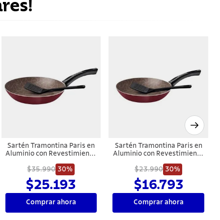
res!
Sartén Tramontina Paris en
Sartén Tramontina Paris en
Aluminio con Revestimiento
Aluminio con Revestimiento
Interno y Externo con
Interno y Externo con
Antiadherente Starflon Max
$35.990
30%
Antiadherente Starflon Max
$23.990
30%
Rojo con Espátula de Nylon
Rojo con Espátula de Nylon
$25.193
$16.793
28 cm 2,0 L
24 cm 1,2 L
Comprar ahora
Comprar ahora