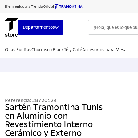
Bienvenido a la Tienda Oficial
¿Hola, qué es lo que b
Departamentos
TÉRMINOS
Ollas Sueltas
Churrasco Black
Té y Café
Accesorios para Mesa
1
.
cuchillo
2
.
sarten
3
.
cubiert
4
.
ollas
5
.
acero i
Referencia
:
28720124
6
.
grano
Sartén Tramontina Tunis
en Aluminio con
7
.
442
Revestimiento Interno
8
.
solar
Cerámico y Externo
9
.
cuchillo