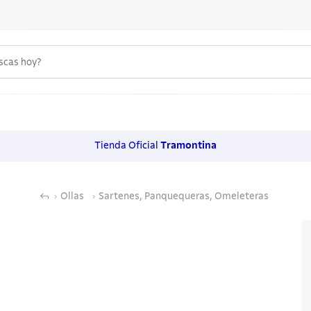
uscas hoy?
 MÁS BUSCADOS
s
Tienda Oficial
Tramontina
os
Ollas
Sartenes, Panquequeras, Omeleteras
noxidable