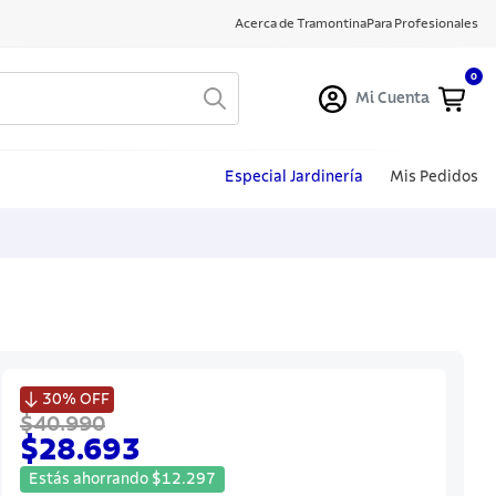
Acerca de Tramontina
Para Profesionales
0
Mi Cuenta
Especial Jardinería
Mis Pedidos

30%
OFF
$40.990
$28.693
Estás ahorrando
$
12
.
297