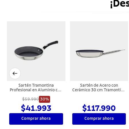
¡De
Sartén Tramontina
Sartén de Acero con
Profesional en Aluminio con
Cerámico 30 cm Tramontina
Revestimiento Interno con
Professional.
Antiadherente Starflon
$59.990
30%
Premium y Acabado
$41.993
$117.990
Externo Lijado 28 cm 2,4 L
Comprar ahora
Comprar ahora