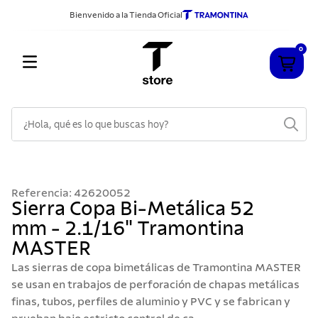
Bienvenido a la Tienda Oficial
0
¿Hola, qué es lo que buscas hoy?
TÉRMINOS MÁS BUSCADOS
1
.
cuchillos
Referencia
:
42620052
2
.
sarten
Sierra Copa Bi-Metálica 52
mm - 2.1/16" Tramontina
3
.
cubiertos
MASTER
4
.
ollas
Las sierras de copa bimetálicas de Tramontina MASTER
5
.
acero inoxidable
se usan en trabajos de perforación de chapas metálicas
finas, tubos, perfiles de aluminio y PVC y se fabrican y
6
.
grano