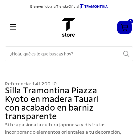
Bienvenido a la Tienda Oficial
0
¿Hola, qué es lo que buscas hoy?
TÉRMINOS MÁS BUSCADOS
1
.
cuchillos
Referencia
:
14120010
2
.
sarten
Silla Tramontina Piazza
Kyoto en madera Tauari
3
.
cubiertos
con acabado en barniz
4
.
acero inoxidable
transparente
5
.
ollas
Si te apasiona la cultura japonesa y disfrutas
6
.
grano
incorporando elementos orientales a tu decoración,