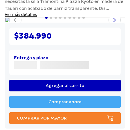
necesitas la silla Tramontina Piazza Kyoto en madera de
7
.
cuchillo
Tauari con acabado de barniz transparente. Dis...
8
.
solar
Ver más detalles
9
.
allegra
10
.
termo
$384.990
Entrega y plazo
Agregar al carrito
Comprar ahora
COMPRAR POR MAYOR