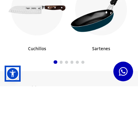
Cuchillos
Sartenes
Dudas y Servicios
Términos y Condiciones
Institucional
Acerca de Tramontina
Responsabilidad Ambiental
Consejos Tramontina
Canal de Denuncias
Conozca Tramontina