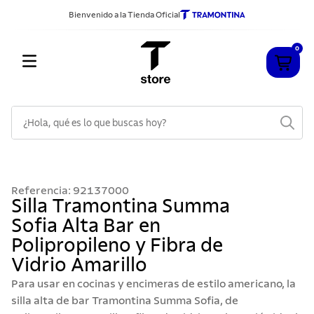
Bienvenido a la Tienda Oficial
0
¿Hola, qué es lo que buscas hoy?
TÉRMINOS MÁS BUSCADOS
1
.
cuchillos
Referencia
:
92137000
2
.
sarten
Silla Tramontina Summa
Sofia Alta Bar en
3
.
cubiertos
Polipropileno y Fibra de
4
.
ollas
Vidrio Amarillo
5
.
acero inoxidable
Para usar en cocinas y encimeras de estilo americano, la
6
.
grano
silla alta de bar Tramontina Summa Sofia, de