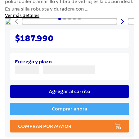
polipropileno amarillo y fibra de vidrio, es la opción ideal.
7
.
solar
Es una silla robusta y duradera con ...
8
.
cuchillo
Ver más detalles
9
.
442
10
.
termo
$187.990
Entrega y plazo
Agregar al carrito
Comprar ahora
COMPRAR POR MAYOR