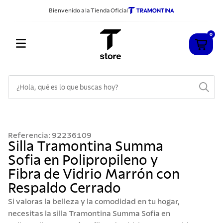
Bienvenido a la Tienda Oficial
0
¿Hola, qué es lo que buscas hoy?
TÉRMINOS MÁS BUSCADOS
1
.
cuchillos
Referencia
:
92236109
2
.
sarten
Silla Tramontina Summa
Sofia en Polipropileno y
3
.
cubiertos
Fibra de Vidrio Marrón con
4
.
ollas
Respaldo Cerrado
5
.
acero inoxidable
Si valoras la belleza y la comodidad en tu hogar,
6
.
grano
necesitas la silla Tramontina Summa Sofia en