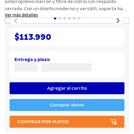
polipropileno marrón y fibra de vidrio con respaldo
7
.
442
cerrado. Con un diseño moderno y versátil, soporta ha...
8
.
solar
Ver más detalles
9
.
cuchillo
10
.
termo
$113.990
Entrega y plazo
Agregar al carrito
Comprar ahora
COMPRAR POR MAYOR