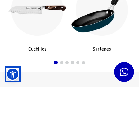
Cuchillos
Sartenes
Dudas y Servicios
Términos y Condiciones
Institucional
Acerca de Tramontina
Responsabilidad Ambiental
Consejos Tramontina
Canal de Denuncias
Conozca Tramontina