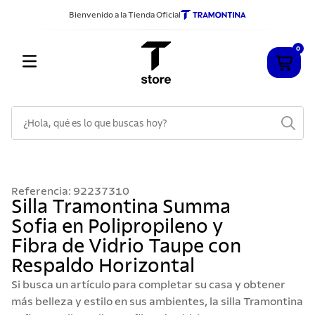
Bienvenido a la Tienda Oficial
0
¿Hola, qué es lo que buscas hoy?
TÉRMINOS MÁS BUSCADOS
1
.
cuchillos
Referencia
:
92237310
2
.
sarten
Silla Tramontina Summa
Sofia en Polipropileno y
3
.
cubiertos
Fibra de Vidrio Taupe con
4
.
ollas
Respaldo Horizontal
5
.
acero inoxidable
Si busca un artículo para completar su casa y obtener
6
.
grano
más belleza y estilo en sus ambientes, la silla Tramontina