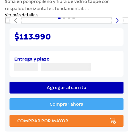
Sofia en polipropileno y fibra de vidrio taupe con
7
.
442
respaldo horizontal es fundamental. ...
8
.
solar
Ver más detalles
9
.
cuchillo
10
.
termo
$113.990
Entrega y plazo
Agregar al carrito
Comprar ahora
COMPRAR POR MAYOR