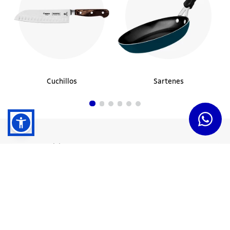
Cuchillos
Sartenes
Dudas y Servicios
Términos y Condiciones
Institucional
Acerca de Tramontina
Responsabilidad Ambiental
Consejos Tramontina
Canal de Denuncias
Conozca Tramontina