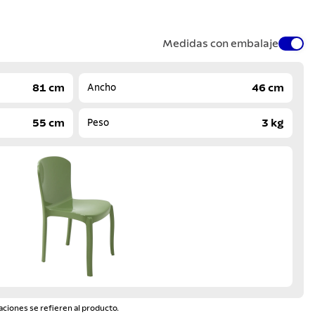
Medidas con embalaje
81 cm
46 cm
Ancho
55 cm
3 kg
Peso
aciones se refieren al producto.