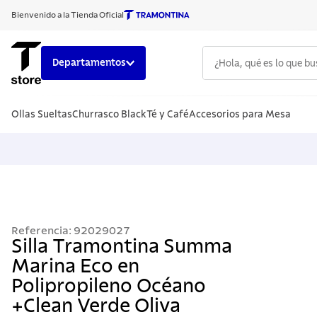
Bienvenido a la Tienda Oficial
¿Hola, qué es lo que b
Departamentos
TÉRMINOS
Ollas Sueltas
Churrasco Black
Té y Café
Accesorios para Mesa
1
.
cuchillo
2
.
sarten
3
.
cubiert
4
.
ollas
5
.
acero i
Referencia
:
92029027
6
.
grano
Silla Tramontina Summa
Marina Eco en
7
.
442
Polipropileno Océano
8
.
solar
+Clean Verde Oliva
9
.
cuchillo