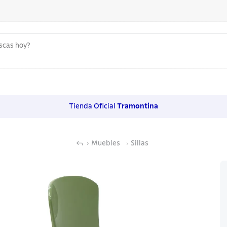
uscas hoy?
 MÁS BUSCADOS
s
Tienda Oficial
Tramontina
os
Muebles
Sillas
noxidable