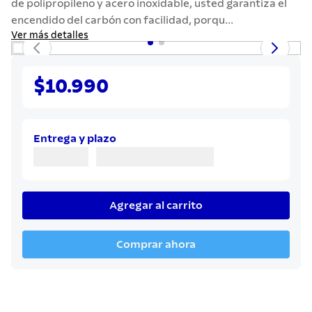
de polipropileno y acero inoxidable, usted garantiza el
7
.
solar
encendido del carbón con facilidad, porqu...
8
.
cuchillo
Ver más detalles
9
.
442
10
.
termo
$10.990
Entrega y plazo
Agregar al carrito
Comprar ahora