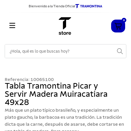
Bienvenido a la Tienda Oficial
0
¿Hola, qué es lo que buscas hoy?
TÉRMINOS MÁS BUSCADOS
1
.
cuchillos
Referencia
:
10065100
2
.
sarten
Tabla Tramontina Picar y
Servir Madera Muiracatiara
3
.
cubiertos
49x28
4
.
ollas
Más que un plato típico brasileño, y especialmente un
5
.
acero inoxidable
plato gaucho, la barbacoa es una tradición. La tradición
dicta que la carne, después de asarse, debe cortarse en
6
.
grano