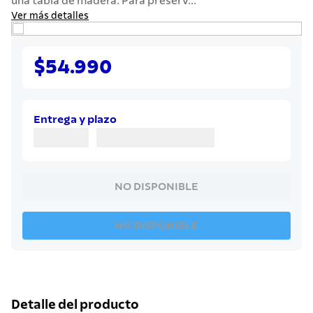
una tabla de madera. Para preserv...
7
.
442
Ver más detalles
8
.
solar
9
.
cuchillo
$54.990
10
.
allegra
Entrega y plazo
NO DISPONIBLE
NO DISPONIBLE
Detalle del producto