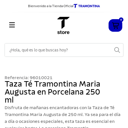
Bienvenido a la Tienda Oficial
0
¿Hola, qué es lo que buscas hoy?
TÉRMINOS MÁS BUSCADOS
1
.
cuchillos
Referencia
:
96010021
2
.
sarten
Taza Té Tramontina Maria
Augusta en Porcelana 250
3
.
cubiertos
ml
4
.
ollas
Disfruta de mañanas encantadoras con la Taza de Té
5
.
acero inoxidable
Tramontina Maria Augusta de 250 ml. Ya sea para el día
a día o ocasiones especiales, esta taza es esencial en
6
.
grano