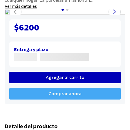
cualquier hogar. La porcelana Tramontin...
7
.
solar
Ver más detalles
8
.
cuchillo
9
.
442
$6200
10
.
termo
Entrega y plazo
Agregar al carrito
Comprar ahora
Detalle del producto