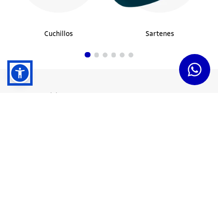
Cuchillos
Sartenes
Dudas y Servicios
Términos y Condiciones
Institucional
Acerca de Tramontina
Responsabilidad Ambiental
Consejos Tramontina
Canal de Denuncias
Conozca Tramontina
Nuestra Historia
Sustentabilidad
Certificados y Apoyadores
Nuestras Fábricas
Tiendas Oficiales