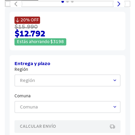
7
.
442
8
.
solar

20%
OFF
9
.
cuchillo
$15.990
$12.792
10
.
allegra
Estás ahorrando
$
3198
Entrega y plazo
Región
Región
Comuna
Comuna
CALCULAR ENVÍO