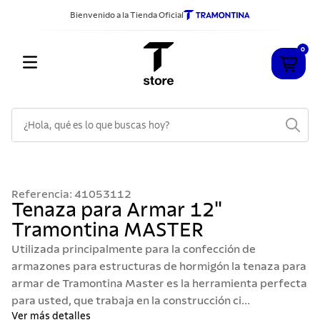
Bienvenido a la Tienda Oficial
0
¿Hola, qué es lo que buscas hoy?
TÉRMINOS MÁS BUSCADOS
1
.
cuchillos
Referencia
:
41053112
2
.
sarten
Tenaza para Armar 12"
Tramontina MASTER
3
.
cubiertos
Utilizada principalmente para la confección de
4
.
ollas
armazones para estructuras de hormigón la tenaza para
5
.
acero inoxidable
armar de Tramontina Master es la herramienta perfecta
para usted, que trabaja en la construcción ci...
6
.
grano
Ver más detalles