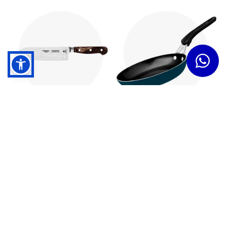
Cuchillos
Sartenes
Dudas y Servicios
Términos y Condiciones
Institucional
Acerca de Tramontina