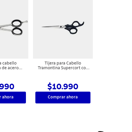
a cabello
Tijera para Cabello
 de acero
Tramontina Supercort con
filo láser, 6"
Lámina en Acero Inoxidable
con Filo Láser y Mango de
Polipropileno Ónix 6"
.990
$10.990
 ahora
Comprar ahora