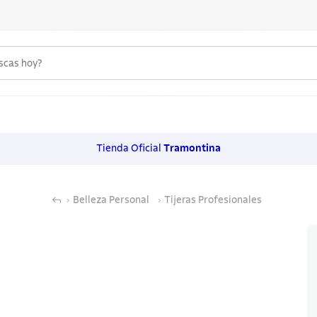
uscas hoy?
 MÁS BUSCADOS
s
Tienda Oficial
Tramontina
os
Belleza Personal
Tijeras Profesionales
noxidable