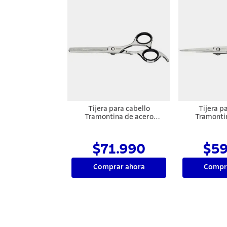
Tijera para cabello
Tijera p
Tramontina de acero
Tramonti
inoxidable con filo desbaste
inoxidable co
y apoyo fijo para el dedo, 6"
y apoyo fijo
5
$71.990
$59
Comprar ahora
Compr