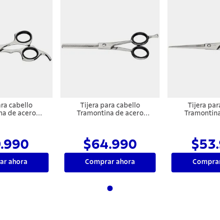
ara cabello
Tijera para cabello
Tijera par
na de acero
Tramontina de acero
Tramontina
n filo de navaja
inoxidable con filo
inoxidable con 
 para el dedo,
desbaste, 5,5"
,5"
.990
$64.990
$53
ar ahora
Comprar ahora
Comprar