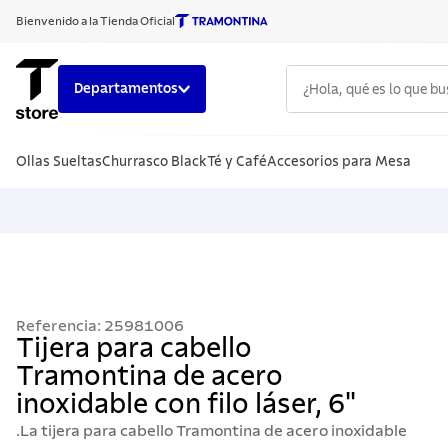
Bienvenido a la Tienda Oficial
¿Hola, qué es lo que b
Departamentos
TÉRMINOS
Ollas Sueltas
Churrasco Black
Té y Café
Accesorios para Mesa
1
.
cuchillo
2
.
sarten
3
.
cubiert
4
.
ollas
5
.
acero i
Referencia
:
25981006
6
.
grano
Tijera para cabello
Tramontina de acero
7
.
442
inoxidable con filo láser, 6"
8
.
solar
.La tijera para cabello Tramontina de acero inoxidable
9
.
cuchillo