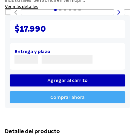
industriales. Se fabrica en termopl...
7
.
442
Ver más detalles
8
.
solar
9
.
cuchillo
$17.990
10
.
termo
Entrega y plazo
Agregar al carrito
Comprar ahora
Detalle del producto