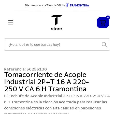
Bienvenido a la Tienda Oficial
0
¿Hola, qué es lo que buscas hoy?
TÉRMINOS MÁS BUSCADOS
1
.
cuchillos
Referencia
:
56255130
2
.
sarten
Tomacorriente de Acople
Industrial 2P+T 16 A 220-
3
.
cubiertos
250 V CA 6 H Tramontina
4
.
ollas
El Enchufe de Acople Industrial 2P+T 16 A 220-250 V CA
5
.
acero inoxidable
6 H Tramontina es la elección acertada para realizar las
conexiones eléctricas con alta calidad en pabellones
6
.
grano