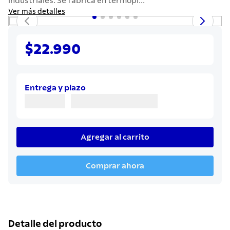
industriales. Se fabrica en termopl...
7
.
solar
Ver más detalles
8
.
cuchillo
9
.
442
$22.990
10
.
termo
Entrega y plazo
Agregar al carrito
Comprar ahora
Detalle del producto