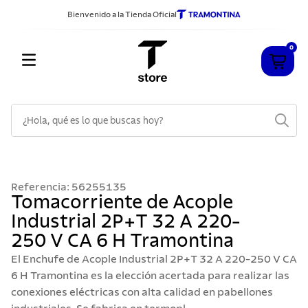
Bienvenido a la Tienda Oficial
0
¿Hola, qué es lo que buscas hoy?
TÉRMINOS MÁS BUSCADOS
1
.
cuchillos
Referencia
:
56255135
2
.
sarten
Tomacorriente de Acople
Industrial 2P+T 32 A 220-
3
.
cubiertos
250 V CA 6 H Tramontina
4
.
ollas
El Enchufe de Acople Industrial 2P+T 32 A 220-250 V CA
5
.
acero inoxidable
6 H Tramontina es la elección acertada para realizar las
conexiones eléctricas con alta calidad en pabellones
6
.
grano