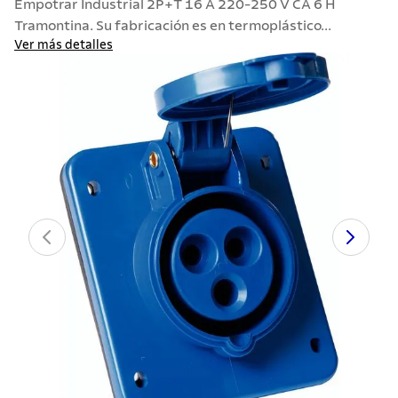
Empotrar Industrial 2P+T 16 A 220-250 V CA 6 H
7
.
solar
Tramontina. Su fabricación es en termoplástico...
8
.
cuchillo
Ver más detalles
9
.
442
10
.
termo