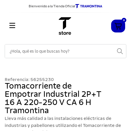
Bienvenido a la Tienda Oficial
0
¿Hola, qué es lo que buscas hoy?
TÉRMINOS MÁS BUSCADOS
1
.
cuchillos
Referencia
:
56255230
2
.
sarten
Tomacorriente de
Empotrar Industrial 2P+T
3
.
cubiertos
16 A 220-250 V CA 6 H
4
.
ollas
Tramontina
5
.
acero inoxidable
Lleva más calidad a las instalaciones eléctricas de
6
.
grano
industrias y pabellones utilizando el Tomacorriente de